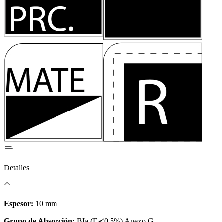
Detalles
Espesor:
10 mm
Grupo de Absorción:
BIa (E≺0.5%) Anexo G