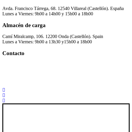
Avda. Francisco Tárrega, 68. 12540 Villareal (Castellón). España
Lunes a Viernes: 9h00 a 14h00 y 15h00 a 18h00
Almacén de carga
Camí Miralcamp, 106. 12200 Onda (Castellón). Spain
Lunes a Viernes: 9h00 a 13h30 y15h00 a 18h00
Contacto
Palorosa@palorosa.com
Tel:
+34 964 50 60 37
Fax:
+34 964 50 64 21
Xana Technologies
Aviso Legal
|
Política Privacidad
|
Política De Cookies