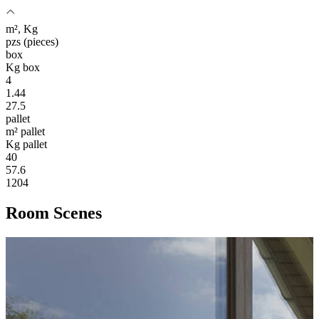
m², Kg
pzs (pieces)
box
Kg box
4
1.44
27.5
pallet
m² pallet
Kg pallet
40
57.6
1204
Room Scenes