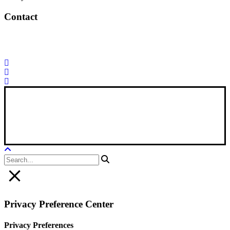
Contact
Palorosa@palorosa.com
Tel:
+34 964 50 60 37
Fax:
+34 964 50 64
21
Xana Technologies
Legal Notice
|
Privacy Policy
|
Cookie Policy
Privacy Preference Center
Privacy Preferences