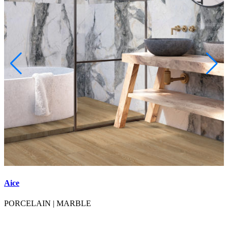
Aice
A
PORCELAIN
|
MARBLE