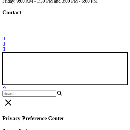
Friday: 9:00 AM - 1:30 PM and 3:00 PM - 6:00 PM
Contact
Palorosa@palorosa.com
Tel:
+34 964 50 60 37
Fax:
+34 964 50 64
21
Xana Technologies
Legal Notice
|
Privacy Policy
|
Cookie Policy
Privacy Preference Center