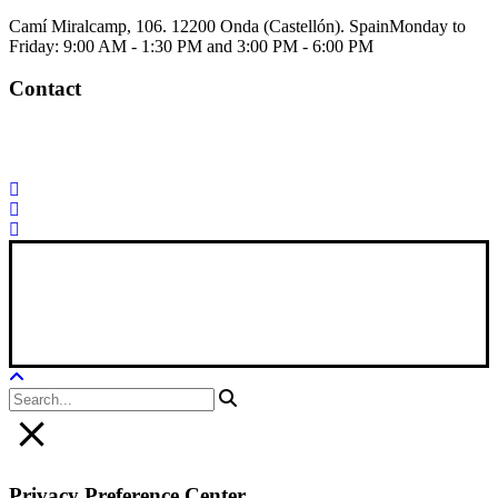
Camí Miralcamp, 106. 12200 Onda (Castellón). Spain
Monday to
Friday: 9:00 AM - 1:30 PM and 3:00 PM - 6:00 PM
Contact
Palorosa@palorosa.com
Tel:
+34 964 50 60 37
Fax:
+34 964 50 64
21
Xana Technologies
Legal Notice
|
Privacy Policy
|
Cookie Policy
Privacy Preference Center