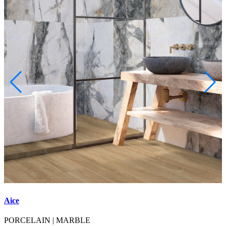
Aice
A
PORCELAIN
|
MARBLE