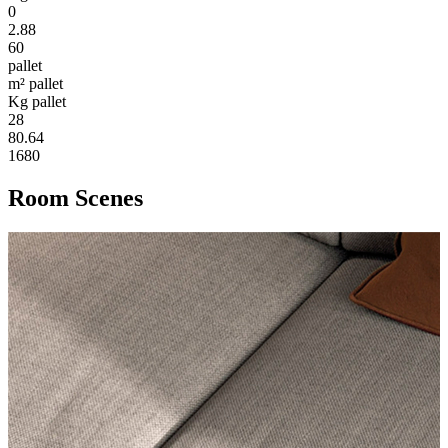
0
2.88
60
pallet
m² pallet
Kg pallet
28
80.64
1680
Room Scenes