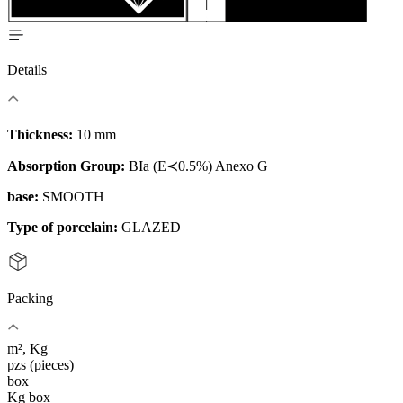
Details
Thickness:
10 mm
Absorption Group:
BIa (E≺0.5%) Anexo G
base:
SMOOTH
Type of porcelain:
GLAZED
Packing
m², Kg
pzs (pieces)
box
Kg box