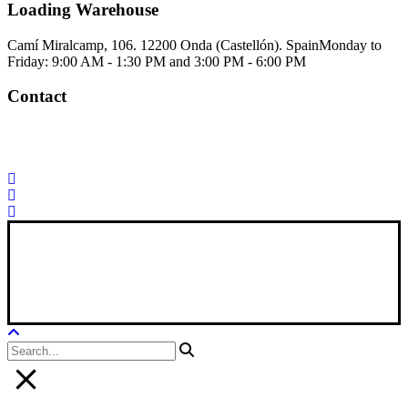
Loading Warehouse
Camí Miralcamp, 106. 12200 Onda (Castellón). Spain
Monday to
Friday: 9:00 AM - 1:30 PM and 3:00 PM - 6:00 PM
Contact
Palorosa@palorosa.com
Tel:
+34 964 50 60 37
Fax:
+34 964 50 64
21
Xana Technologies
Legal Notice
|
Privacy Policy
|
Cookie Policy