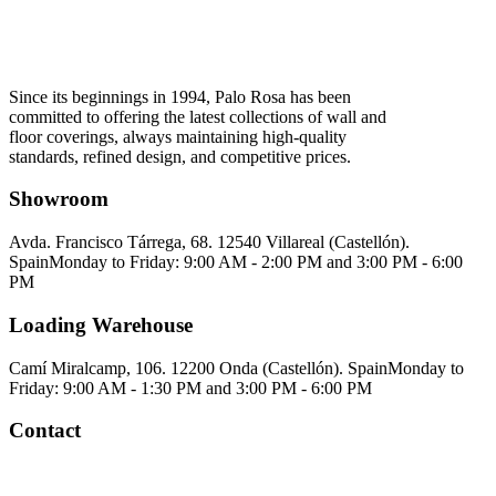
Since its beginnings in 1994, Palo Rosa has been
committed to offering the latest collections of wall and
floor coverings, always maintaining high-quality
standards, refined design, and competitive prices.
Showroom
Avda. Francisco Tárrega, 68. 12540 Villareal (Castellón).
Spain
Monday to Friday: 9:00 AM - 2:00 PM and 3:00 PM - 6:00
PM
Loading Warehouse
Camí Miralcamp, 106. 12200 Onda (Castellón). Spain
Monday to
Friday: 9:00 AM - 1:30 PM and 3:00 PM - 6:00 PM
Contact
Palorosa@palorosa.com
Tel:
+34 964 50 60 37
Fax:
+34 964 50 64
21