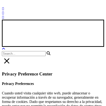
21
Xana Technologies
Legal Notice
|
Privacy Policy
|
Cookie Policy
Privacy Preference Center
Privacy Preferences
Cuando usted visita cualquier sitio web, puede almacenar o
recuperar información a través de su navegador, generalmente en
forma de cookies. Dado que respetamos su derecho a la privacidad,
puede optar por no permitir la recopilación de datos de ciertos tipos