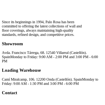
Since its beginnings in 1994, Palo Rosa has been
committed to offering the latest collections of wall and
floor coverings, always maintaining high-quality
standards, refined design, and competitive prices.
Showroom
Avda. Francisco Tárrega, 68. 12540 Villareal (Castellón).
Spain
Monday to Friday: 9:00 AM - 2:00 PM and 3:00 PM - 6:00
PM
Loading Warehouse
Camí Miralcamp, 106. 12200 Onda (Castellón). Spain
Monday to
Friday: 9:00 AM - 1:30 PM and 3:00 PM - 6:00 PM
Contact
Palorosa@palorosa.com
Tel:
+34 964 50 60 37
Fax:
+34 964 50 64