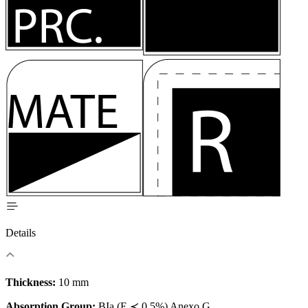
Details
Thickness:
10 mm
Absorption Group:
BIa (E ≺ 0.5%) Anexo G