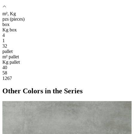
m², Kg
pzs (pieces)
box
Kg box
4
1
32
pallet
m² pallet
Kg pallet
40
58
1267
Other Colors
in the Series