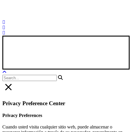
Palorosa@palorosa.com
Tel:
+34 964 50 60 37
Fax:
+34 964 50 64
21
Xana Technologies
Legal Notice
|
Privacy Policy
|
Cookie Policy
Privacy Preference Center
Privacy Preferences
Cuando usted visita cualquier sitio web, puede almacenar o