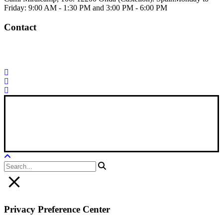
Friday: 9:00 AM - 1:30 PM and 3:00 PM - 6:00 PM
Contact
Palorosa@palorosa.com
Tel:
+34 964 50 60 37
Fax:
+34 964 50 64
21
Xana Technologies
Legal Notice
|
Privacy Policy
|
Cookie Policy
Privacy Preference Center