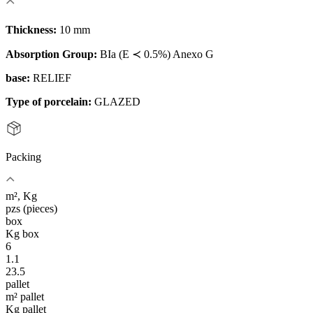
Thickness:
10 mm
Absorption Group:
BIa (E ≺ 0.5%) Anexo G
base:
RELIEF
Type of porcelain:
GLAZED
Packing
m², Kg
pzs (pieces)
box
Kg box
6
1.1
23.5
pallet
m² pallet
Kg pallet