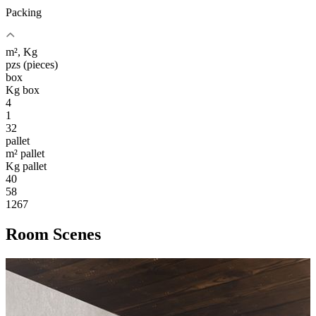
Packing
m², Kg
pzs (pieces)
box
Kg box
4
1
32
pallet
m² pallet
Kg pallet
40
58
1267
Room Scenes