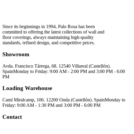
Since its beginnings in 1994, Palo Rosa has been
committed to offering the latest collections of wall and
floor coverings, always maintaining high-quality
standards, refined design, and competitive prices.
Showroom
Avda. Francisco Tárrega, 68. 12540 Villareal (Castellón).
Spain
Monday to Friday: 9:00 AM - 2:00 PM and 3:00 PM - 6:00
PM
Loading Warehouse
Camí Miralcamp, 106. 12200 Onda (Castellón). Spain
Monday to
Friday: 9:00 AM - 1:30 PM and 3:00 PM - 6:00 PM
Contact
Palorosa@palorosa.com
Tel:
+34 964 50 60 37
Fax:
+34 964 50 64
21