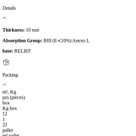
Details
Thickness:
10 mm
Absorption Group:
BIII (E≺10%) Anexo L
base:
RELIEF
Packing
m², Kg
pzs (pieces)
box
Kg box
12
1
22
pallet
m² pallet