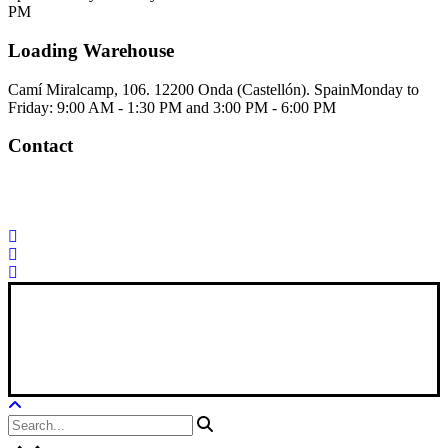
PM
Loading Warehouse
Camí Miralcamp, 106. 12200 Onda (Castellón). Spain
Monday to
Friday: 9:00 AM - 1:30 PM and 3:00 PM - 6:00 PM
Contact
Palorosa@palorosa.com
Tel:
+34 964 50 60 37
Fax:
+34 964 50 64
21
Xana Technologies
Legal Notice
|
Privacy Policy
|
Cookie Policy