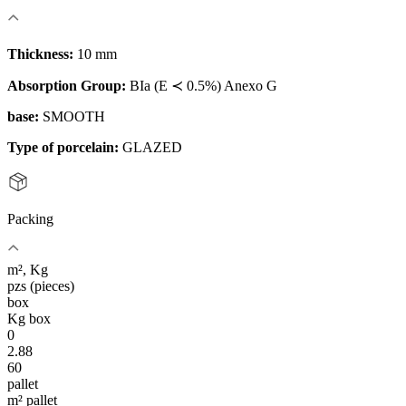
Thickness:
10 mm
Absorption Group:
BIa (E ≺ 0.5%) Anexo G
base:
SMOOTH
Type of porcelain:
GLAZED
Packing
m², Kg
pzs (pieces)
box
Kg box
0
2.88
60
pallet
m² pallet