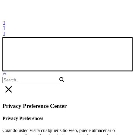
Palorosa@palorosa.com
Tel:
+34 964 50 60 37
Fax:
+34 964 50 64
21
Xana Technologies
Legal Notice
|
Privacy Policy
|
Cookie Policy
Privacy Preference Center
Privacy Preferences
Cuando usted visita cualquier sitio web, puede almacenar o