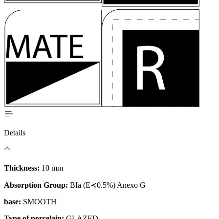
Details
Thickness:
10 mm
Absorption Group:
BIa (E≺0.5%) Anexo G
base:
SMOOTH
Type of porcelain:
GLAZED