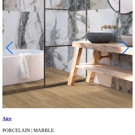
Aice
A
PORCELAIN
|
MARBLE