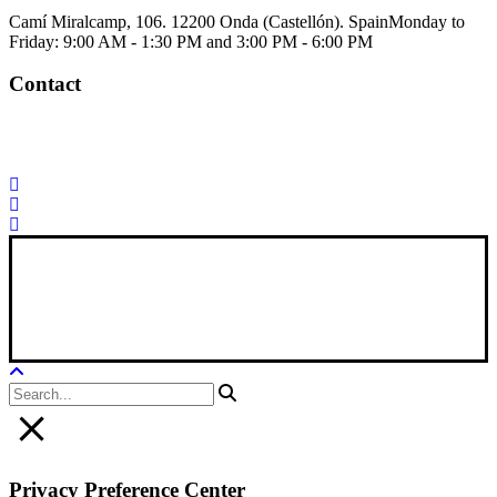
Camí Miralcamp, 106. 12200 Onda (Castellón). Spain
Monday to
Friday: 9:00 AM - 1:30 PM and 3:00 PM - 6:00 PM
Contact
Palorosa@palorosa.com
Tel:
+34 964 50 60 37
Fax:
+34 964 50 64
21
Xana Technologies
Legal Notice
|
Privacy Policy
|
Cookie Policy
Privacy Preference Center