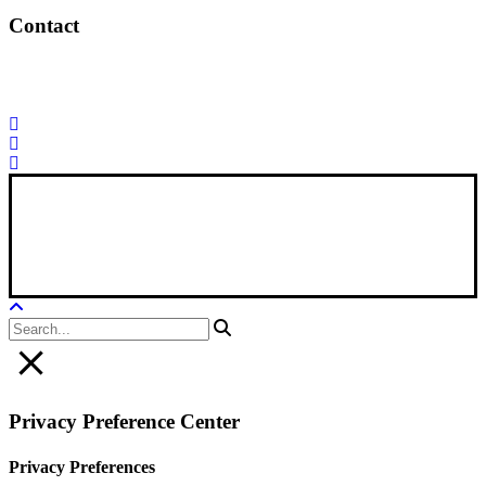
Contact
Palorosa@palorosa.com
Tel:
+34 964 50 60 37
Fax:
+34 964 50 64
21
Xana Technologies
Legal Notice
|
Privacy Policy
|
Cookie Policy
Privacy Preference Center
Privacy Preferences