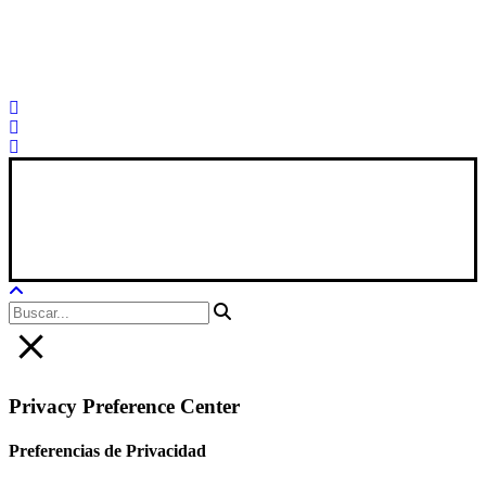
Palorosa@palorosa.com
Tel:
+34 964 50 60 37
Fax:
+34 964 50 64 21
Xana Technologies
Aviso Legal
|
Política Privacidad
|
Política De Cookies
Privacy Preference Center
Preferencias de Privacidad