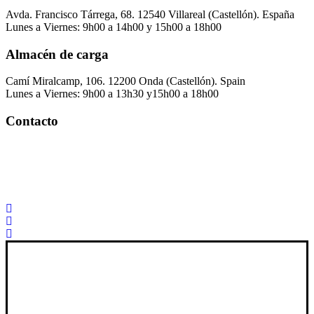
Avda. Francisco Tárrega, 68. 12540 Villareal (Castellón). España
Lunes a Viernes: 9h00 a 14h00 y 15h00 a 18h00
Almacén de carga
Camí Miralcamp, 106. 12200 Onda (Castellón). Spain
Lunes a Viernes: 9h00 a 13h30 y15h00 a 18h00
Contacto
Palorosa@palorosa.com
Tel:
+34 964 50 60 37
Fax:
+34 964 50 64 21
Xana Technologies
Aviso Legal
|
Política Privacidad
|
Política De Cookies