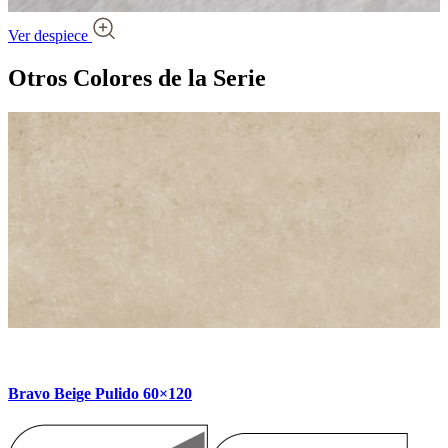
Ver despiece
Otros Colores
de la Serie
Bravo Beige Pulido 60×120
B