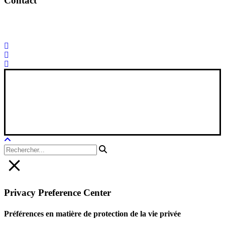
Contact
Palorosa@palorosa.com
Tel:
+34 964 50 60 37
Fax:
+34 964 50 64
21
Xana Technologies
Avis juridique
|
Politique de confidentialité
|
Politique en matière de
cookies
Privacy Preference Center
Préférences en matière de protection de la vie privée