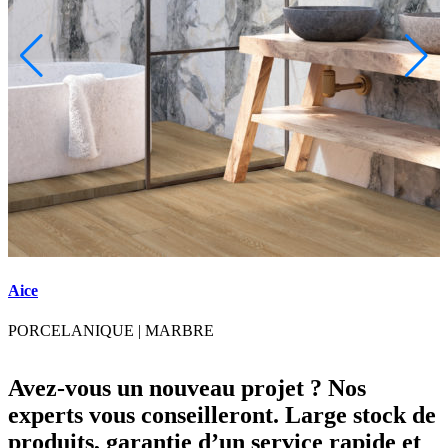
Aice
A
PORCELANIQUE
|
MARBRE
Avez-vous un nouveau projet ? Nos
experts vous conseilleront. Large stock de
produits, garantie d’un service rapide et