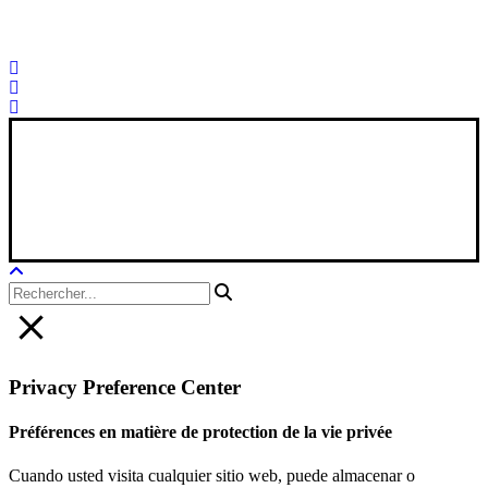
Palorosa@palorosa.com
Tel:
+34 964 50 60 37
Fax:
+34 964 50 64
21
Xana Technologies
Avis juridique
|
Politique de confidentialité
|
Politique en matière de
cookies
Privacy Preference Center
Préférences en matière de protection de la vie privée
Cuando usted visita cualquier sitio web, puede almacenar o