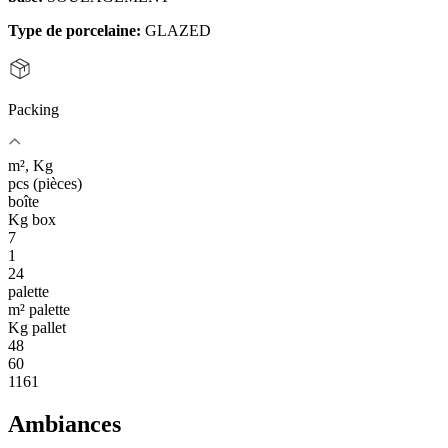
Type de porcelaine:
GLAZED
Packing
m², Kg
pcs (pièces)
boîte
Kg box
7
1
24
palette
m² palette
Kg pallet
48
60
1161
Ambiances