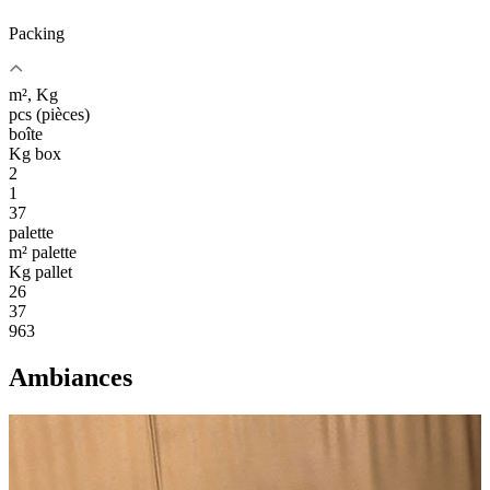
Packing
m², Kg
pcs (pièces)
boîte
Kg box
2
1
37
palette
m² palette
Kg pallet
26
37
963
Ambiances