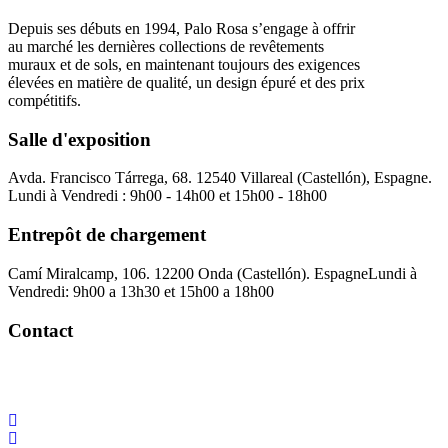
Depuis ses débuts en 1994, Palo Rosa s’engage à offrir
au marché les dernières collections de revêtements
muraux et de sols, en maintenant toujours des exigences
élevées en matière de qualité, un design épuré et des prix
compétitifs.
Salle d'exposition
Avda. Francisco Tárrega, 68. 12540 Villareal (Castellón), Espagne.
Lundi à Vendredi : 9h00 - 14h00 et 15h00 - 18h00
Entrepôt de chargement
Camí Miralcamp, 106. 12200 Onda (Castellón). Espagne
Lundi à
Vendredi: 9h00 a 13h30 et 15h00 a 18h00
Contact
Palorosa@palorosa.com
Tel:
+34 964 50 60 37
Fax:
+34 964 50 64
21