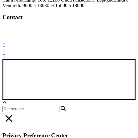
Vendredi: 9h00 a 13h30 et 15h00 a 18h00
Contact
Palorosa@palorosa.com
Tel:
+34 964 50 60 37
Fax:
+34 964 50 64
21
Xana Technologies
Avis juridique
|
Politique de confidentialité
|
Politique en matière de
cookies
Privacy Preference Center