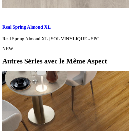
Real Spring Almond XL
R
Real Spring Almond XL
|
SOL VINYLIQUE - SPC
R
NEW
Autres Séries
avec le Même Aspect