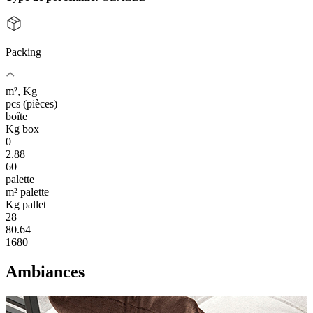
Packing
m², Kg
pcs (pièces)
boîte
Kg box
0
2.88
60
palette
m² palette
Kg pallet
28
80.64
1680
Ambiances