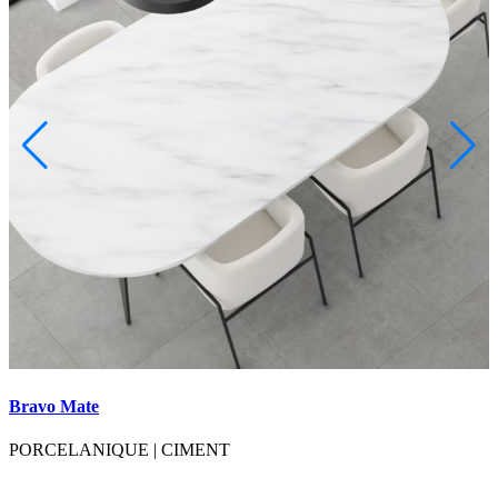
Bravo Mate
B
PORCELANIQUE
|
CIMENT