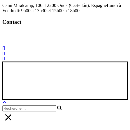
Camí Miralcamp, 106. 12200 Onda (Castellón). Espagne
Lundi à
Vendredi: 9h00 a 13h30 et 15h00 a 18h00
Contact
Palorosa@palorosa.com
Tel:
+34 964 50 60 37
Fax:
+34 964 50 64
21
Xana Technologies
Avis juridique
|
Politique de confidentialité
|
Politique en matière de
cookies