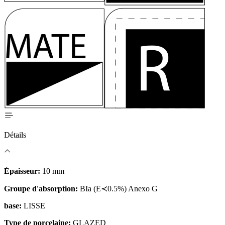
Détails
Épaisseur:
10 mm
Groupe d'absorption:
BIa (E≺0.5%) Anexo G
base:
LISSE
Type de porcelaine:
GLAZED