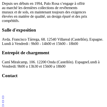
Depuis ses débuts en 1994, Palo Rosa s’engage à offrir
au marché les dernières collections de revêtements
muraux et de sols, en maintenant toujours des exigences
élevées en matière de qualité, un design épuré et des prix
compétitifs.
Salle d'exposition
Avda. Francisco Tárrega, 68. 12540 Villareal (Castellón), Espagne.
Lundi à Vendredi : 9h00 - 14h00 et 15h00 - 18h00
Entrepôt de chargement
Camí Miralcamp, 106. 12200 Onda (Castellón). Espagne
Lundi à
Vendredi: 9h00 a 13h30 et 15h00 a 18h00
Contact
Palorosa@palorosa.com
Tel:
+34 964 50 60 37
Fax:
+34 964 50 64
21