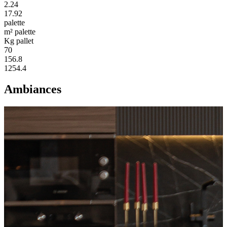
2.24
17.92
palette
m² palette
Kg pallet
70
156.8
1254.4
Ambiances