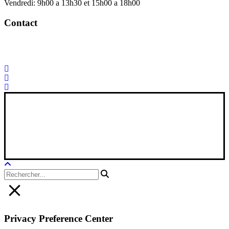
Vendredi: 9h00 a 13h30 et 15h00 a 18h00
Contact
Palorosa@palorosa.com
Tel:
+34 964 50 60 37
Fax:
+34 964 50 64
21
Xana Technologies
Avis juridique
|
Politique de confidentialité
|
Politique en matière de
cookies
Privacy Preference Center