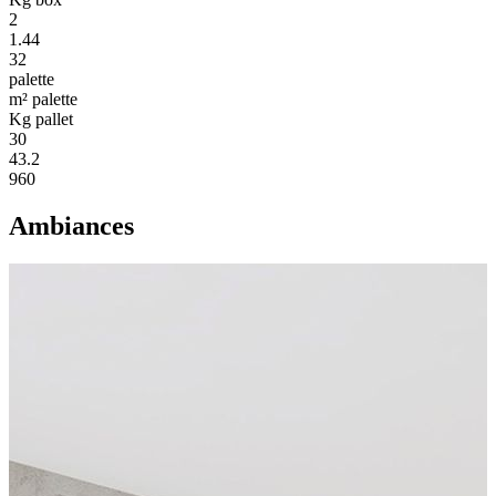
2
1.44
32
palette
m² palette
Kg pallet
30
43.2
960
Ambiances