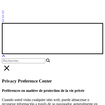
Palorosa@palorosa.com
Tel:
+34 964 50 60 37
Fax:
+34 964 50 64
21
Xana Technologies
Avis juridique
|
Politique de confidentialité
|
Politique en matière de
cookies
Privacy Preference Center
Préférences en matière de protection de la vie privée
Cuando usted visita cualquier sitio web, puede almacenar o
recuperar información a través de su navegador, generalmente en