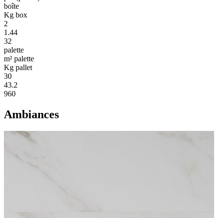
boîte
Kg box
2
1.44
32
palette
m² palette
Kg pallet
30
43.2
960
Ambiances