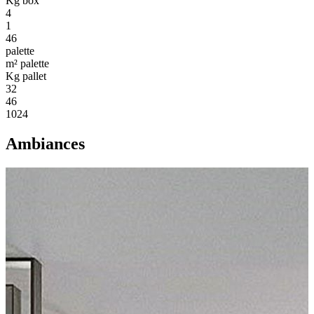
Kg box
4
1
46
palette
m² palette
Kg pallet
32
46
1024
Ambiances