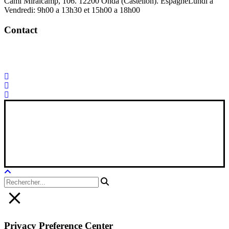
Camí Miralcamp, 106. 12200 Onda (Castellón). Espagne
Lundi à
Vendredi: 9h00 a 13h30 et 15h00 a 18h00
Contact
Palorosa@palorosa.com
Tel:
+34 964 50 60 37
Fax:
+34 964 50 64
21
Xana Technologies
Avis juridique
|
Politique de confidentialité
|
Politique en matière de
cookies
Privacy Preference Center