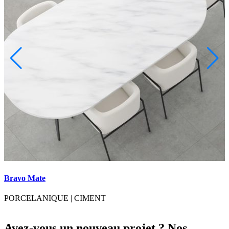
Bravo Mate
B
PORCELANIQUE
|
CIMENT
Avez-vous un nouveau projet ? Nos