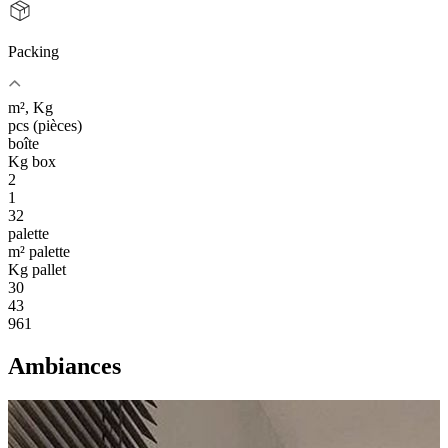
Packing
m², Kg
pcs (pièces)
boîte
Kg box
2
1
32
palette
m² palette
Kg pallet
30
43
961
Ambiances