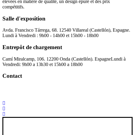
élevées en matière de qualité, un design épuré et des prix
compétitifs.
Salle d'exposition
Avda. Francisco Tárrega, 68. 12540 Villareal (Castellón), Espagne.
Lundi à Vendredi : 9h00 - 14h00 et 15h00 - 18h00
Entrepôt de chargement
Camí Miralcamp, 106. 12200 Onda (Castellón). Espagne
Lundi à
Vendredi: 9h00 a 13h30 et 15h00 a 18h00
Contact
Palorosa@palorosa.com
Tel:
+34 964 50 60 37
Fax:
+34 964 50 64
21
Xana Technologies