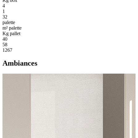
Kg box
4
1
32
palette
m² palette
Kg pallet
40
58
1267
Ambiances