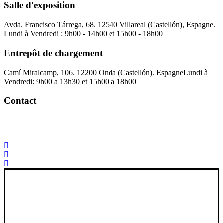
Salle d'exposition
Avda. Francisco Tárrega, 68. 12540 Villareal (Castellón), Espagne.
Lundi à Vendredi : 9h00 - 14h00 et 15h00 - 18h00
Entrepôt de chargement
Camí Miralcamp, 106. 12200 Onda (Castellón). Espagne
Lundi à
Vendredi: 9h00 a 13h30 et 15h00 a 18h00
Contact
Palorosa@palorosa.com
Tel:
+34 964 50 60 37
Fax:
+34 964 50 64
21
Xana Technologies
Avis juridique
|
Politique de confidentialité
|
Politique en matière de
cookies