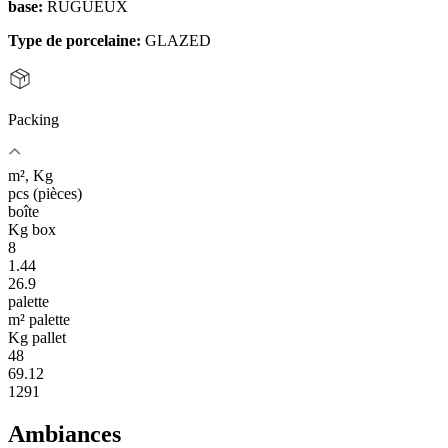
base:
RUGUEUX
Type de porcelaine:
GLAZED
Packing
m², Kg
pcs (pièces)
boîte
Kg box
8
1.44
26.9
palette
m² palette
Kg pallet
48
69.12
1291
Ambiances