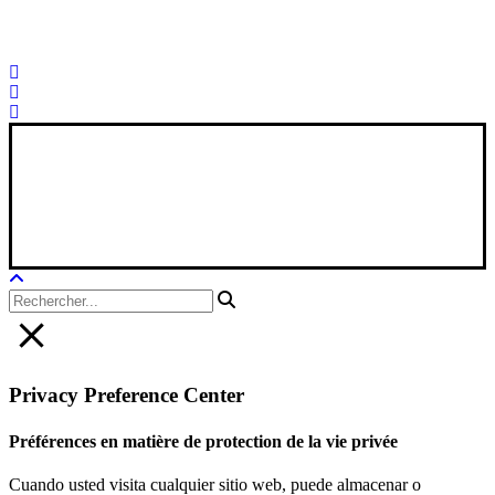
Palorosa@palorosa.com
Tel:
+34 964 50 60 37
Fax:
+34 964 50 64
21
Xana Technologies
Avis juridique
|
Politique de confidentialité
|
Politique en matière de
cookies
Privacy Preference Center
Préférences en matière de protection de la vie privée
Cuando usted visita cualquier sitio web, puede almacenar o