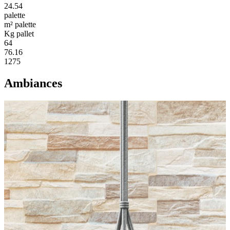
24.54
palette
m² palette
Kg pallet
64
76.16
1275
Ambiances