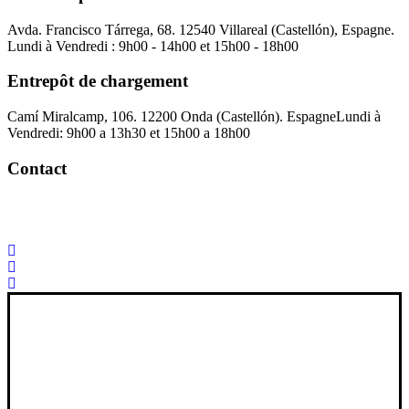
Avda. Francisco Tárrega, 68. 12540 Villareal (Castellón), Espagne.
Lundi à Vendredi : 9h00 - 14h00 et 15h00 - 18h00
Entrepôt de chargement
Camí Miralcamp, 106. 12200 Onda (Castellón). Espagne
Lundi à
Vendredi: 9h00 a 13h30 et 15h00 a 18h00
Contact
Palorosa@palorosa.com
Tel:
+34 964 50 60 37
Fax:
+34 964 50 64
21
Xana Technologies
Avis juridique
|
Politique de confidentialité
|
Politique en matière de
cookies