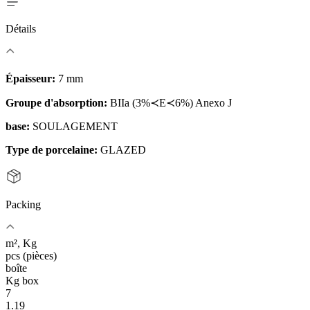
Détails
Épaisseur:
7 mm
Groupe d'absorption:
BIIa (3%≺E≺6%) Anexo J
base:
SOULAGEMENT
Type de porcelaine:
GLAZED
Packing
m², Kg
pcs (pièces)
boîte
Kg box
7
1.19