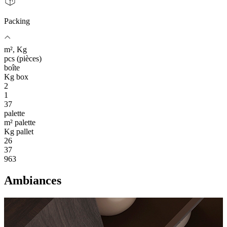
Packing
m², Kg
pcs (pièces)
boîte
Kg box
2
1
37
palette
m² palette
Kg pallet
26
37
963
Ambiances