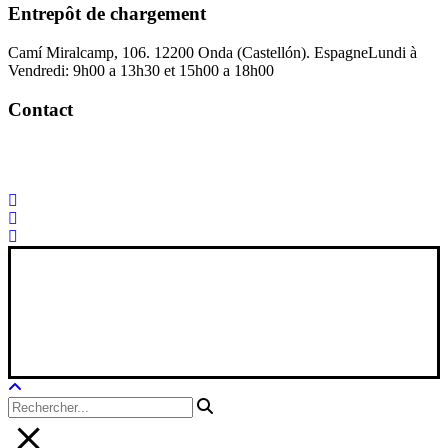
Entrepôt de chargement
Camí Miralcamp, 106. 12200 Onda (Castellón). Espagne
Lundi à
Vendredi: 9h00 a 13h30 et 15h00 a 18h00
Contact
Palorosa@palorosa.com
Tel:
+34 964 50 60 37
Fax:
+34 964 50 64
21
Xana Technologies
Avis juridique
|
Politique de confidentialité
|
Politique en matière de
cookies