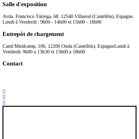
Salle d'exposition
Avda. Francisco Tárrega, 68. 12540 Villareal (Castellón), Espagne.
Lundi à Vendredi : 9h00 - 14h00 et 15h00 - 18h00
Entrepôt de chargement
Camí Miralcamp, 106. 12200 Onda (Castellón). Espagne
Lundi à
Vendredi: 9h00 a 13h30 et 15h00 a 18h00
Contact
Palorosa@palorosa.com
Tel:
+34 964 50 60 37
Fax:
+34 964 50 64
21
Xana Technologies
Avis juridique
|
Politique de confidentialité
|
Politique en matière de
cookies