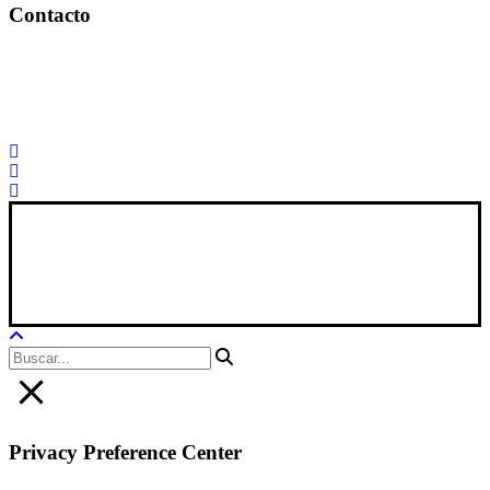
Contacto
Palorosa@palorosa.com
Tel:
+34 964 50 60 37
Fax:
+34 964 50 64 21
Xana Technologies
Aviso Legal
|
Política Privacidad
|
Política De Cookies
Privacy Preference Center