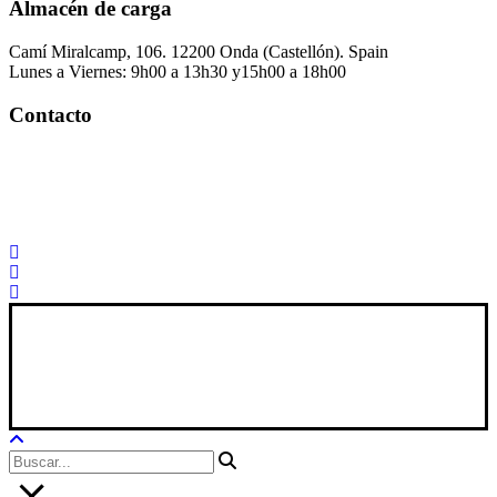
Almacén de carga
Camí Miralcamp, 106. 12200 Onda (Castellón). Spain
Lunes a Viernes: 9h00 a 13h30 y15h00 a 18h00
Contacto
Palorosa@palorosa.com
Tel:
+34 964 50 60 37
Fax:
+34 964 50 64 21
Xana Technologies
Aviso Legal
|
Política Privacidad
|
Política De Cookies