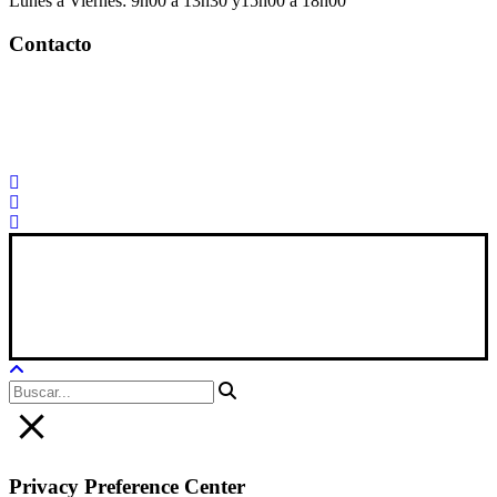
Lunes a Viernes: 9h00 a 13h30 y15h00 a 18h00
Contacto
Palorosa@palorosa.com
Tel:
+34 964 50 60 37
Fax:
+34 964 50 64 21
Xana Technologies
Aviso Legal
|
Política Privacidad
|
Política De Cookies
Privacy Preference Center